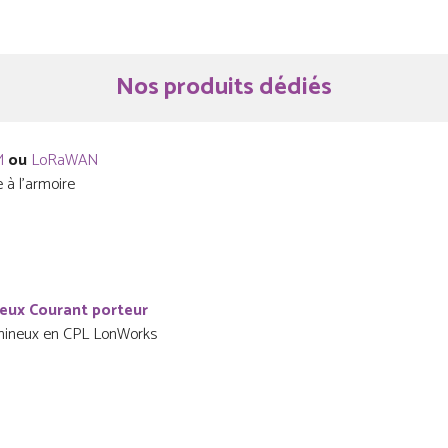
Nos produits dédiés
M
ou
LoRaWAN
 à l’armoire
neux Courant porteur
umineux en CPL LonWorks