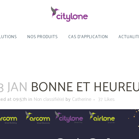
LUTIONS
NOS PRODUITS
CAS D’APPLICATION
ACTUALIT
3 JAN
BONNE ET HEUREU
ed at 09:57h
in
Non classifié(e)
by
Catherine
37
Likes