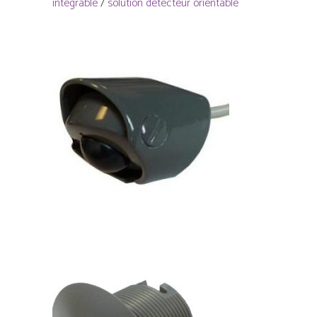
intégrable
/
solution détecteur orientable